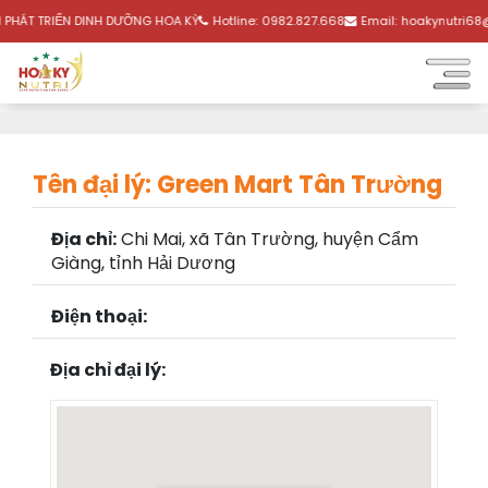
PHÁT TRIỂN DINH DƯỠNG HOA KỲ
Hotline:
0982.827.668
Email:
hoakynutri68
Tên đại lý: Green Mart Tân Trường
Địa chỉ:
Chi Mai, xã Tân Trường, huyện Cẩm
Giàng, tỉnh Hải Dương
Điện thoại:
Địa chỉ đại lý: