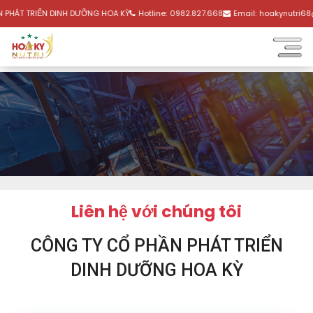
 PHÁT TRIỂN DINH DƯỠNG HOA KỲ
Hotline:
0982.827.668
Email:
hoakynutri6
Liên hệ với chúng tôi
CÔNG TY CỔ PHẦN PHÁT TRIỂN
DINH DƯỠNG HOA KỲ