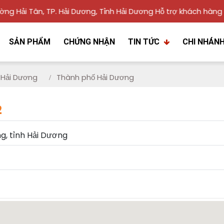
Hải Tân, TP. Hải Dương, Tỉnh Hải Dương
Hỗ trợ khách hàng
098
SẢN PHẨM
CHỨNG NHẬN
TIN TỨC
CHI NHÁN
Hải Dương
Thành phố Hải Dương
2
g, tỉnh Hải Dương