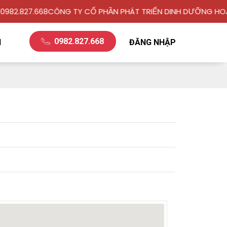
2.827.668
CÔNG TY CỔ PHẦN PHÁT TRIỂN DINH DƯỠNG HOA K
0982.827.668
H
ĐĂNG NHẬP