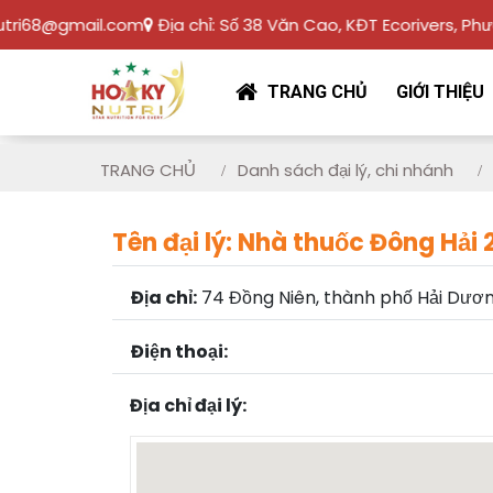
i68@gmail.com
Địa chỉ:
Số 38 Văn Cao, KĐT Ecorivers, Phường 
TRANG CHỦ
GIỚI THIỆU
TRANG CHỦ
Danh sách đại lý, chi nhánh
Tên đại lý: Nhà thuốc Đông Hải 
Địa chỉ:
74 Đồng Niên, thành phố Hải Dươn
Điện thoại:
Địa chỉ đại lý: