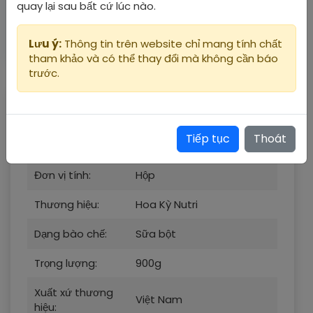
quay lại sau bất cứ lúc nào.
được sử dụng hết trong vòng 3 tuần
Lưu ý:
Thông tin trên website chỉ mang tính chất
tham khảo và có thể thay đổi mà không cần báo
trước.
Diabet Utra Promilk (900g)
Tiếp tục
Thoát
Thông số sản phẩm
Đơn vị tính:
Hộp
Thương hiệu:
Hoa Kỳ Nutri
Dạng bào chế:
Sữa bột
Trọng lượng:
900g
Xuất xứ thương
Việt Nam
hiệu: