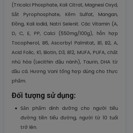
(Tricalci Phosphate, Kali Citrat, Magnesi Oxyd,
Sắt Pyrophosphate, Kẽm Sulfat, Mangan,
Đồng, Kali Iodid, Natri Selenit. Các Vitamin (A,
D, C, E, PP, Calci (550mg/100g), hỗn hợp
Tocopherol, B6, Ascorbyl Palmitat, B1, B2, A,
Acid Folic, K1, Biotin, D3, B12, MUFA, PUFA, chất
nhũ hóa (Lecithin đậu nành), Taurin, DHA từ
dầu cá. Hương Vani tổng hợp dùng cho thực
phẩm.
Đối tượng sử dụng:
Sản phẩm dinh dưỡng cho người tiểu
đường tiền tiểu đường, người từ 10 tuổi
trở lên.