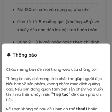
Rót 180ml nước vào dụng cụ pha chế.
Cho từ từ 5 muỗng gạt (khoảng 45g) và
khuấy đều cho đến khi bột tan hoàn toàn.
Dùng 2 – 3 ly mỗi ngày hoặc theo chỉ định
của bác sỹ. Sử dụng ngay sau khi pha để
🔔 Thông báo
đảm bảo dinh dưỡng và chất lượng sản
phẩm.
Chào mừng bạn đến với trang web của chúng tôi!
Thông tin này chỉ mang tính chất trợ giúp người đọc
Bảo quản:
hiểu hơn về sản phẩm, không nhằm mục đích quảng
cáo. Nếu bạn đang quan tâm đến sản phẩm và muốn
Bảo quản nơi khô ráo, sạch sẽ, thoáng
tìm hiểu thêm, hãy nhấn
"Tiếp tục"
để khám phá chi
mát. Tránh ánh nắng trực tiếp. Lon đã mở
tiết.
phải được đậy kín bằng nắp nhựa và
Nếu bạn không có nhu cầu, bạn có thể
thoát
hoặc