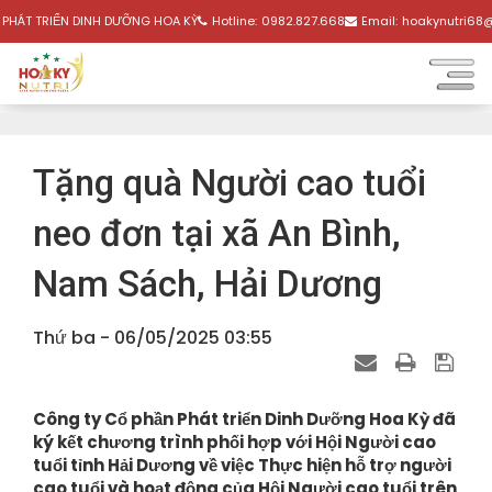
PHÁT TRIỂN DINH DƯỠNG HOA KỲ
Hotline:
0982.827.668
Email:
hoakynutri68@
Tặng quà Người cao tuổi
neo đơn tại xã An Bình,
Nam Sách, Hải Dương
Thứ ba - 06/05/2025 03:55
Công ty Cổ phần Phát triển Dinh Dưỡng Hoa Kỳ đã
ký kết chương trình phối hợp với Hội Người cao
tuổi tỉnh Hải Dương về việc Thực hiện hỗ trợ người
cao tuổi và hoạt động của Hội Người cao tuổi trên